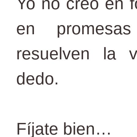
Yo no creo en f
en promesas
resuelven la 
dedo.
Fíjate bien…