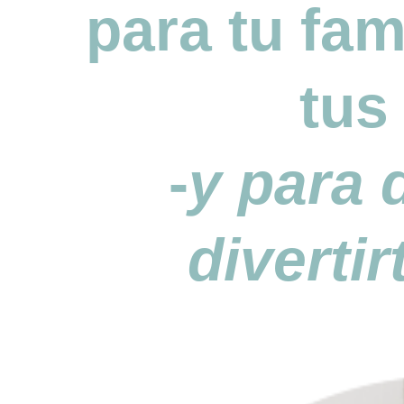
para tu fami
tus
-
y para 
diverti